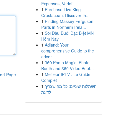
Expenses, Varieti...
1
Purchase Live King
Crustacean: Discover th...
1
Finding Massey Ferguson
Parts in Northern Irela...
1
Soi Đầu Đuôi Đặc Biệt MN
Hôm Nay
1
Adland: Your
comprehensive Guide to the
adver...
1
360 Photo Magic: Photo
Booth and 360 Video Boot...
1
Meilleur IPTV : Le Guide
ort Page
Complet
1
השתלות שיניים: כל מה שצריך
לדעת