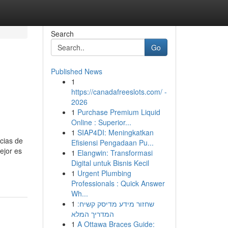
Search
Go
Published News
1
https://canadafreeslots.com/ -
2026
1
Purchase Premium Liquid
Online : Superior...
1
SIAP4DI: Meningkatkan
cias de
Efisiensi Pengadaan Pu...
ejor es
1
Elangwin: Transformasi
Digital untuk Bisnis Kecil
1
Urgent Plumbing
Professionals : Quick Answer
Wh...
1
שחזור מידע מדיסק קשיח:
המדריך המלא
1
A Ottawa Braces Guide: