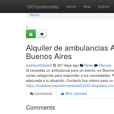
Home
1001bookmarks
Home
New
Submit
Home
1
Alquiler de ambulancias 
Buenos Aires
josefau653aob9
357 days ago
News
Discuss
Si necesitas un ambulancia para un evento, en Bueno
varias categorías para responder a tus necesidades. 
adecuada a tu situación. Contacta hoy mismo para un
https://hostelcerrosanbernardosal23333.blogsidea.c
Comments
Who Upvoted
Comments