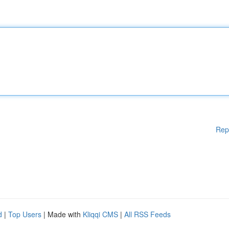
Rep
d
|
Top Users
| Made with
Kliqqi CMS
|
All RSS Feeds