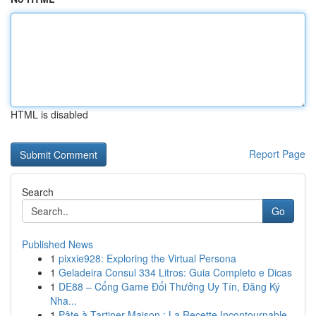
HTML is disabled
Report Page
Search
Go
Published News
1
pixxie928: Exploring the Virtual Persona
1
Geladeira Consul 334 Litros: Guia Completo e Dicas
1
DE88 – Cổng Game Đổi Thưởng Uy Tín, Đăng Ký
Nha...
1
Pâte à Tartiner Maison : La Recette Incontournable