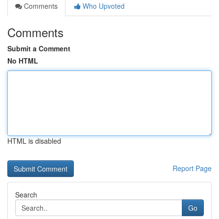
Comments
Who Upvoted
Comments
Submit a Comment
No HTML
HTML is disabled
Report Page
Search
Go