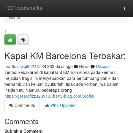
Home
1001bookmarks
Togg
navi
Home
1
Kapal KM Barcelona Terbakar:
martinazwqi802487
362 days ago
News
Discuss
Terjadi kebakaran di kapal laut KM Barcelona pada kemarin.
Kejadian tragis ini menyebabkan para penumpang panik dan
berhamburan keluar. Syukurlah, tidak ada korban jiwa dalam
insiden ini. Namun, beberapa orang
https://gerardflzz423913.liberty-blog.com/profile
Comments
Who Upvoted
Comments
Submit a Comment