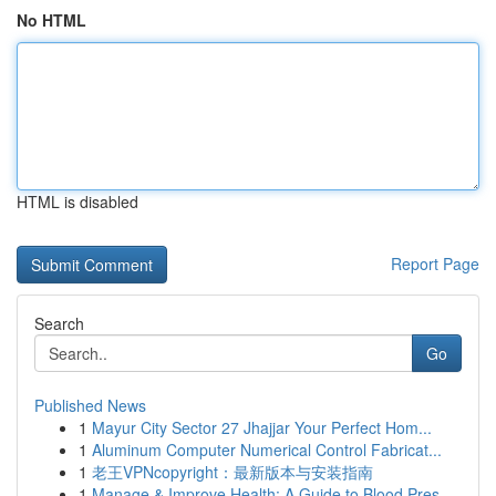
No HTML
HTML is disabled
Report Page
Search
Go
Published News
1
Mayur City Sector 27 Jhajjar Your Perfect Hom...
1
Aluminum Computer Numerical Control Fabricat...
1
老王VPNcopyright：最新版本与安装指南
1
Manage & Improve Health: A Guide to Blood Pres...