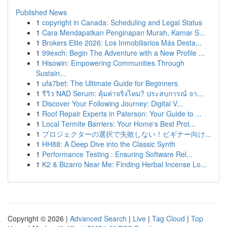
Published News
1
copyright in Canada: Scheduling and Legal Status
1
Cara Mendapatkan Penginapan Murah, Kamar S...
1
Brokers Elite 2026: Los Inmobiliarios Más Desta...
1
99exch: Begin The Adventure with a New Profile ...
1
Hisowin: Empowering Communities Through
Sustain...
1
ufa7bet: The Ultimate Guide for Beginners
1
รีวิว NAD Serum: คุ้มค่าจริงไหม? ประสบการณ์ จา...
1
Discover Your Following Journey: Digital V...
1
Roof Repair Experts in Paterson: Your Guide to ...
1
Local Termite Barriers: Your Home's Best Prot...
1
プロジェクターの選択で失敗しない！ビギナー向け...
1
HH88: A Deep Dive into the Classic Synth
1
Performance Testing : Ensuring Software Rel...
1
K2 & Bizarro Near Me: Finding Herbal Incense Lo...
Copyright © 2026 |
Advanced Search
|
Live
|
Tag Cloud
|
Top