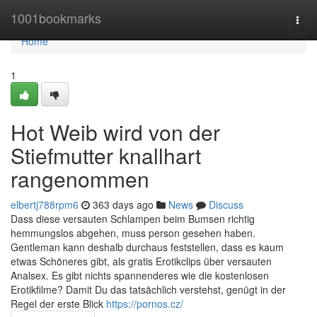
Home
1001bookmarks
Togg
navi
Home
1
Hot Weib wird von der
Stiefmutter knallhart
rangenommen
elbertj788rpm6
363 days ago
News
Discuss
Dass diese versauten Schlampen beim Bumsen richtig
hemmungslos abgehen, muss person gesehen haben.
Gentleman kann deshalb durchaus feststellen, dass es kaum
etwas Schöneres gibt, als gratis Erotikclips über versauten
Analsex. Es gibt nichts spannenderes wie die kostenlosen
Erotikfilme? Damit Du das tatsächlich verstehst, genügt in der
Regel der erste Blick
https://pornos.cz/