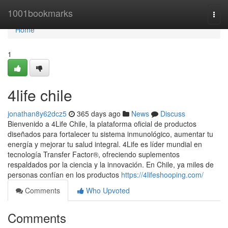
Home
1001bookmarks
Togg
navi
Home
1
4life chile
jonathan8y62dcz5
365 days ago
News
Discuss
Bienvenido a 4Life Chile, la plataforma oficial de productos
diseñados para fortalecer tu sistema inmunológico, aumentar tu
energía y mejorar tu salud integral. 4Life es líder mundial en
tecnología Transfer Factor®, ofreciendo suplementos
respaldados por la ciencia y la innovación. En Chile, ya miles de
personas confían en los productos
https://4lifeshooping.com/
Comments
Who Upvoted
Comments