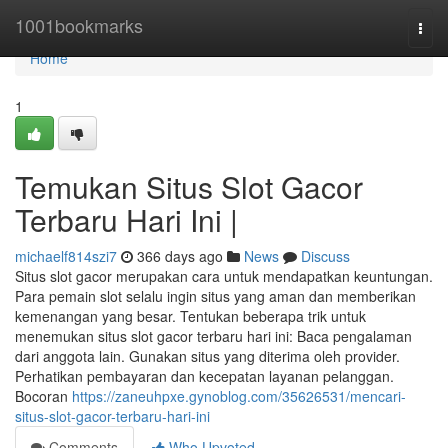
Home
1001bookmarks
Togg
navi
Home
1
Temukan Situs Slot Gacor
Terbaru Hari Ini |
michaelf814szi7
366 days ago
News
Discuss
Situs slot gacor merupakan cara untuk mendapatkan keuntungan.
Para pemain slot selalu ingin situs yang aman dan memberikan
kemenangan yang besar. Tentukan beberapa trik untuk
menemukan situs slot gacor terbaru hari ini: Baca pengalaman
dari anggota lain. Gunakan situs yang diterima oleh provider.
Perhatikan pembayaran dan kecepatan layanan pelanggan.
Bocoran
https://zaneuhpxe.gynoblog.com/35626531/mencari-
situs-slot-gacor-terbaru-hari-ini
Comments
Who Upvoted