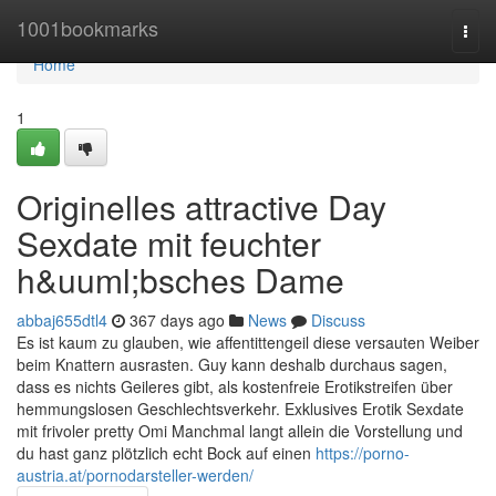
Home
1001bookmarks
Togg
navi
Home
1
Originelles attractive Day
Sexdate mit feuchter
h&uuml;bsches Dame
abbaj655dtl4
367 days ago
News
Discuss
Es ist kaum zu glauben, wie affentittengeil diese versauten Weiber
beim Knattern ausrasten. Guy kann deshalb durchaus sagen,
dass es nichts Geileres gibt, als kostenfreie Erotikstreifen über
hemmungslosen Geschlechtsverkehr. Exklusives Erotik Sexdate
mit frivoler pretty Omi Manchmal langt allein die Vorstellung und
du hast ganz plötzlich echt Bock auf einen
https://porno-
austria.at/pornodarsteller-werden/