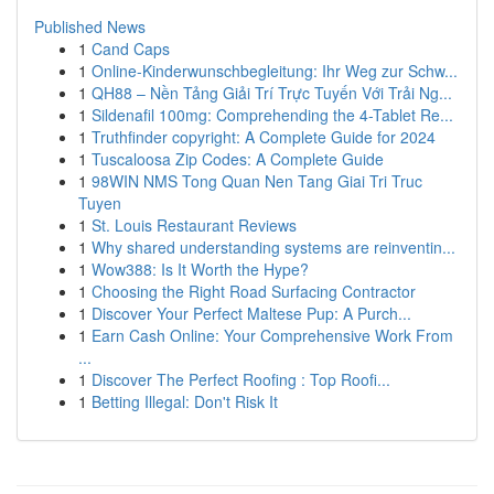
Published News
1
Cand Caps
1
Online-Kinderwunschbegleitung: Ihr Weg zur Schw...
1
QH88 – Nền Tảng Giải Trí Trực Tuyến Với Trải Ng...
1
Sildenafil 100mg: Comprehending the 4-Tablet Re...
1
Truthfinder copyright: A Complete Guide for 2024
1
Tuscaloosa Zip Codes: A Complete Guide
1
98WIN NMS Tong Quan Nen Tang Giai Tri Truc
Tuyen
1
St. Louis Restaurant Reviews
1
Why shared understanding systems are reinventin...
1
Wow388: Is It Worth the Hype?
1
Choosing the Right Road Surfacing Contractor
1
Discover Your Perfect Maltese Pup: A Purch...
1
Earn Cash Online: Your Comprehensive Work From
...
1
Discover The Perfect Roofing : Top Roofi...
1
Betting Illegal: Don't Risk It