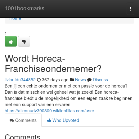
Home
1001bookmarks
Togg
navi
Home
1
Wordt Horeca-
Franchiseondernemer?
liviaufdn344852
367 days ago
News
Discuss
Ben jij een echte ondernemer met een passie voor de horeca?
Dan is dat misschien wel geheel wat je zoekt! Een horeca-
franchise biedt u de mogelijkheid om een eigen zaak te beginnen
met een support van een ervaren
https://allennudv390300.wikilentillas.com/user
Comments
Who Upvoted
Comments