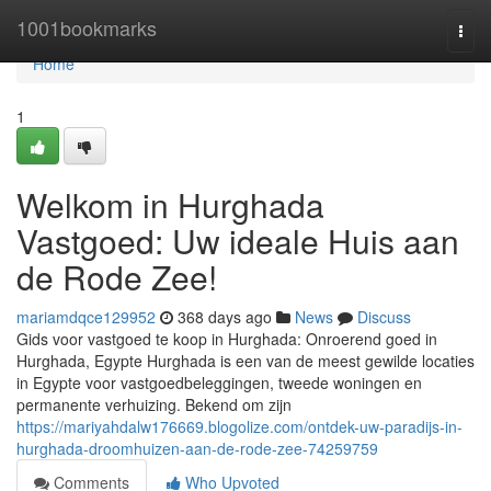
Home
1001bookmarks
Togg
navi
Home
1
Welkom in Hurghada
Vastgoed: Uw ideale Huis aan
de Rode Zee!
mariamdqce129952
368 days ago
News
Discuss
Gids voor vastgoed te koop in Hurghada: Onroerend goed in
Hurghada, Egypte Hurghada is een van de meest gewilde locaties
in Egypte voor vastgoedbeleggingen, tweede woningen en
permanente verhuizing. Bekend om zijn
https://mariyahdalw176669.blogolize.com/ontdek-uw-paradijs-in-
hurghada-droomhuizen-aan-de-rode-zee-74259759
Comments
Who Upvoted