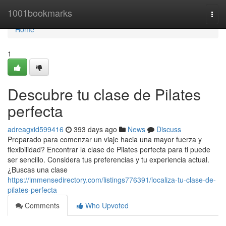
Home
1001bookmarks
Togg
navi
Home
1
Descubre tu clase de Pilates
perfecta
adreagxid599416
393 days ago
News
Discuss
Preparado para comenzar un viaje hacia una mayor fuerza y
flexibilidad? Encontrar la clase de Pilates perfecta para ti puede
ser sencillo. Considera tus preferencias y tu experiencia actual.
¿Buscas una clase
https://immensedirectory.com/listings776391/localiza-tu-clase-de-
pilates-perfecta
Comments
Who Upvoted