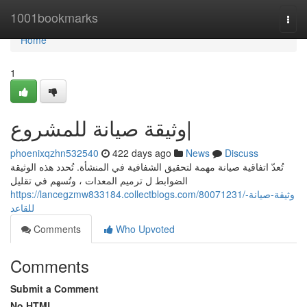
Home
1001bookmarks
Togg
navi
Home
1
وثيقة صيانة للمشروع|
phoenixqzhn532540
422 days ago
News
Discuss
تُعدّ اتفاقية صيانة مهمة لتحقيق الشفافية في المنشأة. تُحدد هذه الوثيقة
الضوابط ل ترميم المعدات ، وتُسهم في تقليل
https://lancegzmw833184.collectblogs.com/80071231/وثيقة-صيانة-
للقاعد
Comments
Who Upvoted
Comments
Submit a Comment
No HTML