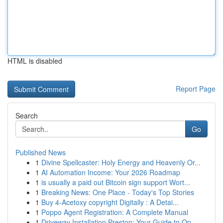
HTML is disabled
Report Page
Search
Go
Published News
1
Divine Spellcaster: Holy Energy and Heavenly Or...
1
AI Automation Income: Your 2026 Roadmap
1
is usually a paid out Bitcoin sign support Wort...
1
Breaking News: One Place - Today's Top Stories
1
Buy 4-Acetoxy copyright Digitally : A Detai...
1
Poppo Agent Registration: A Complete Manual
1
Driveway Installation Preston: Your Guide to Op...