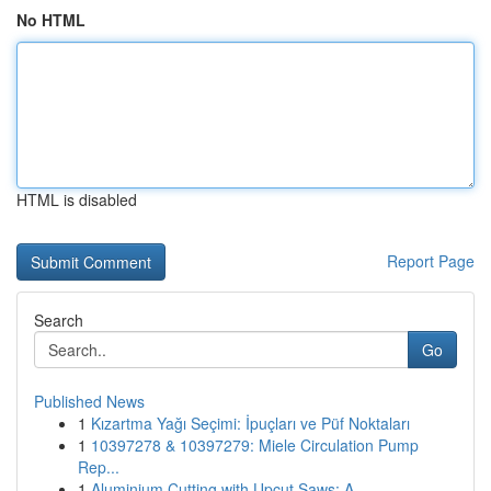
No HTML
HTML is disabled
Report Page
Search
Go
Published News
1
Kızartma Yağı Seçimi: İpuçları ve Püf Noktaları
1
10397278 & 10397279: Miele Circulation Pump
Rep...
1
Aluminium Cutting with Upcut Saws: A