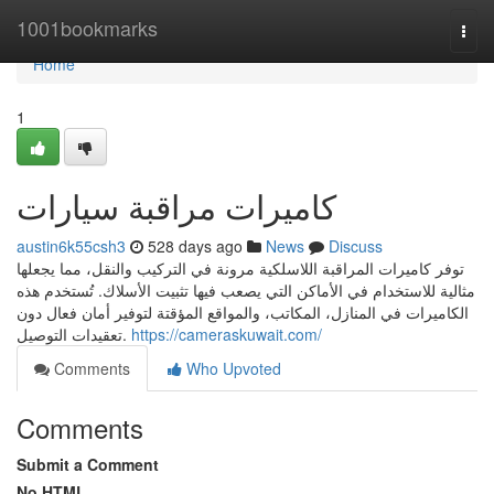
Home
1001bookmarks
Togg
navi
Home
1
كاميرات مراقبة سيارات
austin6k55csh3
528 days ago
News
Discuss
توفر كاميرات المراقبة اللاسلكية مرونة في التركيب والنقل، مما يجعلها
مثالية للاستخدام في الأماكن التي يصعب فيها تثبيت الأسلاك. تُستخدم هذه
الكاميرات في المنازل، المكاتب، والمواقع المؤقتة لتوفير أمان فعال دون
تعقيدات التوصيل.
https://cameraskuwait.com/
Comments
Who Upvoted
Comments
Submit a Comment
No HTML