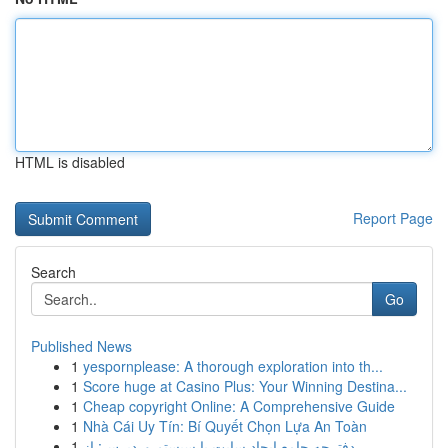
HTML is disabled
Report Page
Search
Go
Published News
1
yespornplease: A thorough exploration into th...
1
Score huge at Casino Plus: Your Winning Destina...
1
Cheap copyright Online: A Comprehensive Guide
1
Nhà Cái Uy Tín: Bí Quyết Chọn Lựa An Toàn
1
دفترچه جامع ایجاد سایت با سیستم وردپرس: از...