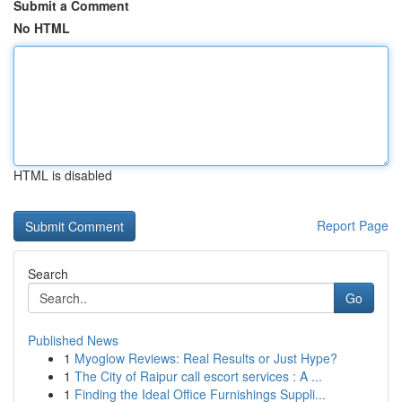
Submit a Comment
No HTML
HTML is disabled
Report Page
Search
Go
Published News
1
Myoglow Reviews: Real Results or Just Hype?
1
The City of Raipur call escort services : A ...
1
Finding the Ideal Office Furnishings Suppli...