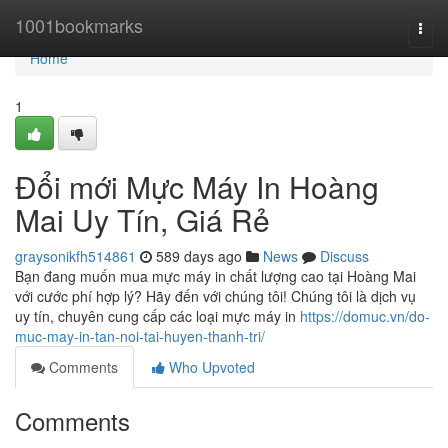
Home
1001bookmarks
Togg
navi
Home
1
Đổi mới Mực Máy In Hoàng
Mai Uy Tín, Giá Rẻ
graysonikfh514861
589 days ago
News
Discuss
Bạn đang muốn mua mực máy in chất lượng cao tại Hoàng Mai
với cước phí hợp lý? Hãy đến với chúng tôi! Chúng tôi là dịch vụ
uy tín, chuyên cung cấp các loại mực máy in
https://domuc.vn/do-
muc-may-in-tan-noi-tai-huyen-thanh-tri/
Comments
Who Upvoted
Comments